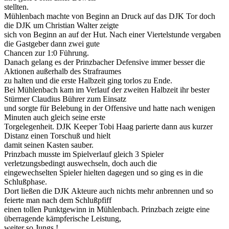
stellten.
Mühlenbach machte von Beginn an Druck auf das DJK Tor doch
die DJK um Christian Walter zeigte
sich von Beginn an auf der Hut. Nach einer Viertelstunde vergaben
die Gastgeber dann zwei gute
Chancen zur 1:0 Führung.
Danach gelang es der Prinzbacher Defensive immer besser die
Aktionen außerhalb des Strafraumes
zu halten und die erste Halbzeit ging torlos zu Ende.
Bei Mühlenbach kam im Verlauf der zweiten Halbzeit ihr bester
Stürmer Claudius Bührer zum Einsatz
und sorgte für Belebung in der Offensive und hatte nach wenigen
Minuten auch gleich seine erste
Torgelegenheit. DJK Keeper Tobi Haag parierte dann aus kurzer
Distanz einen Torschuß und hielt
damit seinen Kasten sauber.
Prinzbach musste im Spielverlauf gleich 3 Spieler
verletzungsbedingt auswechseln, doch auch die
eingewechselten Spieler hielten dagegen und so ging es in die
Schlußphase.
Dort ließen die DJK Akteure auch nichts mehr anbrennen und so
feierte man nach dem Schlußpfiff
einen tollen Punktgewinn in Mühlenbach. Prinzbach zeigte eine
überragende kämpferische Leistung,
weiter so Jungs !