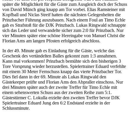
später die Möglichkeit für die Gäste zum Ausgleich doch der Schuss
von David Münch ging knapp am Tor vorbei. Elias Ramsteiner mit
Kopfball und Niclas Streif hatten die nächsten Gelegenheiten die
Prinzbacher Führung auszubauen. Nach einem Foul an Timo Echle
gab es Strafstoß für die DJK Prinzbach. Lukas Ringwald schnappte
sich das Leder und verwandelte sicher zum 2:0 für Prinzbach. Nur
vier Minuten später eine schöne Hereingabe von Manuel Christ die
Florian Ams am langen Pfosten erfolgreich abschloss.
In der 49. Minute gab es Einladung für die Gäste, welche das
Geschenk des vertändelten Balles gekonnt zum 1:3 annahmen.
Kann mal vorkommen! Prinzbach bemühte sich den bisherigen 3
Tore Vorsprung wieder herzustellen. Spielertrainer Eduard verfehlte
mit einem 30 Meter Fernschuss knapp das vierte Prinzbacher Tor.
Dies fiel dann in der 69. Minute als Lukas Ringwald den
Gästekeeper prüfte und Florian Ams den Abpraller einschoss. Nur
drei Minuten später auch der zweite Treffer für Timo Echle mit
einem sehenswerten Schuss aus der zweiten Reihe zum 5:1.
Gästestürmer C. Lokulla erzielte den zweiten Treffer bevor DJK
Spielertrainer Eduard Jung den 6:2 Endstand erzielte in der
Schlussminute.