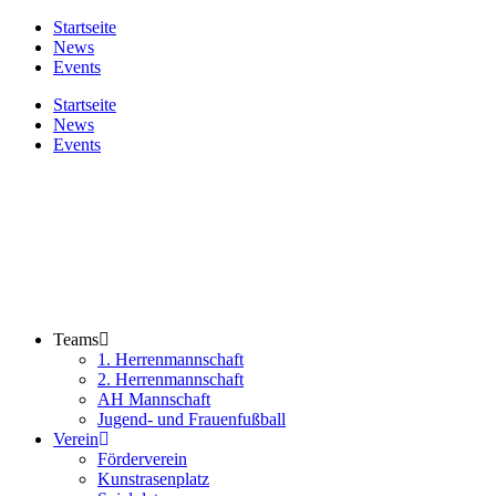
Zum
Startseite
Inhalt
News
springen
Events
Startseite
News
Events
Teams
1. Herrenmannschaft
2. Herrenmannschaft
AH Mannschaft
Jugend- und Frauenfußball
Verein
Förderverein
Kunstrasenplatz